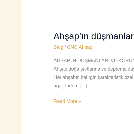
Ahşap’ın düşmanlar
Ahşap’ın
düşmanları
Blog
/
GNC Ahşap
ve
koruma
AHŞAP’IN DÜŞMANLARI VE KORUMA YÖ
yöntemleri
Ahşap doğa şartlarına ve depreme daya
Her ahşabın belirgin karakteristik özelli
ağaç türleri; […]
Read More »