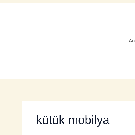
İçeriğe
atla
An
kütük mobilya