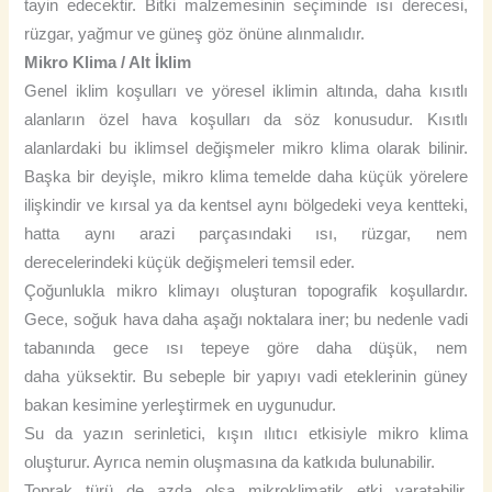
tayin edecektir. Bitki malzemesinin seçiminde ısı derecesi,
rüzgar, yağmur ve güneş göz önüne alınmalıdır.
Mikro Klima / Alt İklim
Genel iklim koşulları ve yöresel iklimin altında, daha kısıtlı
alanların özel hava koşulları da söz konusudur. Kısıtlı
alanlardaki bu iklimsel değişmeler mikro klima olarak bilinir.
Başka bir deyişle, mikro klima temelde daha küçük yörelere
ilişkindir ve kırsal ya da kentsel aynı bölgedeki veya kentteki,
hatta aynı arazi parçasındaki ısı, rüzgar, nem
derecelerindeki küçük değişmeleri temsil eder.
Çoğunlukla mikro klimayı oluşturan topografik koşullardır.
Gece, soğuk hava daha aşağı noktalara iner; bu nedenle vadi
tabanında gece ısı tepeye göre daha düşük, nem
daha yüksektir. Bu sebeple bir yapıyı vadi eteklerinin güney
bakan kesimine yerleştirmek en uygunudur.
Su da yazın serinletici, kışın ılıtıcı etkisiyle mikro klima
oluşturur. Ayrıca nemin oluşmasına da katkıda bulunabilir.
Toprak türü de azda olsa mikroklimatik etki yaratabilir.