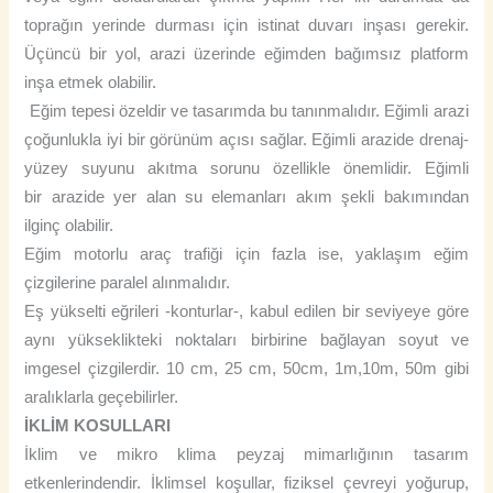
toprağın yerinde durması için istinat duvarı inşası gerekir.
Üçüncü bir yol, arazi üzerinde eğimden bağımsız platform
inşa etmek olabilir.
Eğim tepesi özeldir ve tasarımda bu tanınmalıdır. Eğimli arazi
çoğunlukla iyi bir görünüm açısı sağlar. Eğimli arazide drenaj-
yüzey suyunu akıtma sorunu özellikle önemlidir. Eğimli
bir arazide yer alan su elemanları akım şekli bakımından
ilginç olabilir.
Eğim motorlu araç trafiği için fazla ise, yaklaşım eğim
çizgilerine paralel alınmalıdır.
Eş yükselti eğrileri -konturlar-, kabul edilen bir seviyeye göre
aynı yükseklikteki noktaları birbirine bağlayan soyut ve
imgesel çizgilerdir. 10 cm, 25 cm, 50cm, 1m,10m, 50m gibi
aralıklarla geçebilirler.
İKLİM KOSULLARI
İklim ve mikro klima peyzaj mimarlığının tasarım
etkenlerindendir. İklimsel koşullar, fiziksel çevreyi yoğurup,