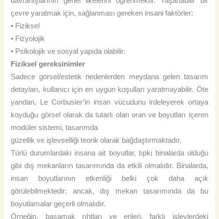
davranışlarının genel ilkelerini öğrenmektir. Yaşanabilir bir
çevre yaratmak için, sağlanması gereken insani faktörler:
• Fiziksel
• Fizyolojik
• Psikolojik ve sosyal yapıda olabilir.
Fiziksel gereksinimler
Sadece görsel/estetik nedenlerden meydana gelen tasarım
detayları, kullanıcı için en uygun koşulları yaratmayabilir. Öte
yandan, Le Corbusier’in insan vücudunu irdeleyerek ortaya
koyduğu görsel olarak da tutarlı olan oran ve boyutları içeren
modüler sistemi, tasarımda
güzellik ve işlevselliği teorik olarak bağdaştırmaktadır.
Türlü durumlardaki insana ait boyutlar, tıpkı binalarda olduğu
gibi dış mekanların tasarımında da etkili olmalıdır. Binalarda,
insan boyutlarının etkenliği belki çok daha açık
görülebilmektedir; ancak, dış mekan tasarımında da bu
boyutlamalar geçerli olmalıdır.
Örneğin, basamak rıhtları ve enleri, farklı işlevlerdeki