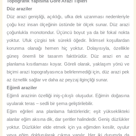
Topografik Yapısına Göre Arazi Tipleri
Düz araziler
Düz arazi genişliği, açıklığı, ufka dek uzanması nedenleriyle
çoğu kez insan ölçeğinin üstünde bir ölçek sunar. Düz arazi
çoğunlukla monotondur. Üçüncü boyut ya da bir fokal nokta
yoktur. Ufuk çizgisi tek sürekli öğedir. İklimsel koşullardan
korunma olanağı hemen hiç yoktur. Dolayısıyla, özellikle
güneş önemli bir tasarım faktörüdür. Düz arazi en az
planlama kısıtlaması koyar. Göreli olarak, yaklaşım yönü ve
biçimi arazi topografyasınca belirlenmediği için, düz arazi pek
az öznellik sağlar ve daha az peyzaj ilginçliği sunar.
Eğimli araziler
Eğimli arazinin özelliği iniş-çıkışlı oluşudur. Eğimin doğasına
uyularak teras – sedli bir şema geliştirilebilir.
Eğim eğrileri ana planlama faktörleridir; eşit yükseklikteki
alanlar eğim aksına dik, dar şeritler halindedir. Geniş düzlükler
yoktur. Düzlükler elde etmek için ya eğimden kesilir, oyulur
veya eğim doldurularak çıkma yapılır. Her iki durumda da