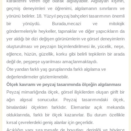
karakterini veren öğe olarak algılayabilir. Algılayan kişinin,
geçmiş deneyimleri ve öğrenimi, algılamanın sınırlarını ve
yönünü belirler. 18. Yüzyıl peyzaj bahçeleri tasarımının önemli
bir yönüydü. Burada,mecazi ve mitolojik
göndermeleriyle heykeller, tapınaklar ve diğer yapıcıkların da
yer aldığı bir dizi değişen görünümlerin ve görsel deneyimlerin
oluşturulması ve peyzajın biçimlendirilmesi ile, yücelik, neşe,
eğlence, hüzün, güzellik, korku gibi belirli tepkilerin bir arada
değil de, peşpeşe uyarılması amaçlanmaktaydı.
Öte yandan farklı yaş guruplarında farklı algılama ve
değerlendirmeler gözlemlenebilir.
Ölçek kavramı ve peyzaj tasarımında ölçeğin algılanması
Peyzaj mimarlığında ölçek, görsel ilişkilerden oluşan girift bir
ağın algısal sonucudur. Peyzaj tasarımındaki ölçek,
binalardaki ölçekten farklıdır. Elemanlar açık mekanda
olduklarında, farklı bir ölçek kazanırlar. Bu durum özellikle
kırsal çevrelerdeki geniş alanlar için geçerlidir.
Açıklığın yanı sıra,mesafe de boyutları, derinliği ve böylece