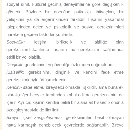
sosyal sınıf, kültürel geçmiş deneyimlerine göre değişkenlik
gösterir. Böylece bir çocuğun psikolojik ihtiyaçları, bir
yetişkinin ya da ergeninkinden farklıdır. İnsanın yaşamsal
taleplerinden gelen ve psikolojik ve sosyal gereksinimleri
harekete geçiren faktörler şunlardır:
Sosyallik:
iletişim, birliktelik ve aitliliğe olan
gereksinimdir.katılımcı tasarım bu gereksinim sağlamada
etkili bir yol olabilir.
Dinginlik:
gereksinimleri güvenliğe özlemden doğmaktadır.
Kişisellik:
gereksinimi, dinginlik ve kendini ifade etme
gereksinimleriyle örtüşmektedir.
Kendini- ifade etme:
bireyselci olmakla ilişkilidir, ama buna ek
olarak,diğer bireyler tarafından kabul edilme gereksinimini de
içerir. Ayrıca, kişinin kendini belirli bir alana ait hissedip onunla
özdeşleşmesiyle de ilintilidir.
Bireyin içsel zenginleşmesi:
gereksinimleri basit olmayan
hatta karmaşık denebilecek çevrelerde sağlanabilir. Bireye